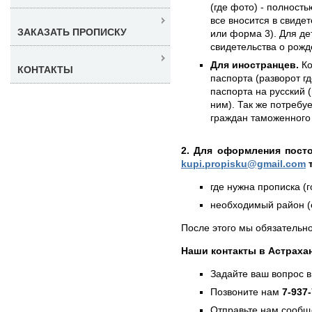
(где фото) - полность
все вносится в свиде
ЗАКАЗАТЬ ПРОПИСКУ
или форма 3). Для де
свидетельства о рожд
Для иностранцев.
Ко
КОНТАКТЫ
паспорта (разворот г
паспорта на русский (
ним). Так же потребу
граждан таможенного 
2. Для оформления пост
kupi.propisku@gmail.com
т
где нужна прописка (г
необходимый район (е
После этого мы обязательно
Наши контакты в Астраха
Задайте ваш вопрос в
Позвоните нам
7-937
Отправьте нам сообщ